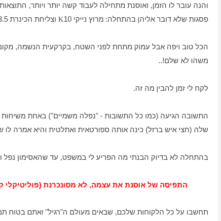
והנה עובר לו הזמן, ואוסנת מתחילה לעבוד קשה יותר ויותר, התוצאו
פסגות שלא דובר אליהן בהתחלה: מרוץ נייקי 10
וצליחת הכינרת
3.5
K
הכל טוב ויפה אבל עמוק מתחת לפני השטח, בקרקעית הנשמה, מקום
משהו לא שלם!..
לקח לי זמן להבין מה זה.
התשובה הגיעה (כמו כל התשובות - "נפלה משמיים") באחת משיחות הח
שלה (חצי איש ברזל) כינה אותה ספורטאית ואתלטית והיא אמרה לו 
בהתחלה לא בדיוק הבנתי מה הפריע לי במשפט, עד שהאסימון נפל ו
התפיסה של אוסנת את עצמה, לא מסונכרנת (פוליטיקלי קורק
תחשבו על כל הלקוחות שלכם, שבאים מעולם ה"רגיל" ואתם בטוח ת