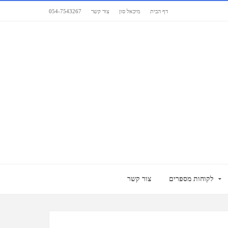
דף הבית
מיכאל סון
צור קשר
054-7543267
לקוחות מספרים
צור קשר