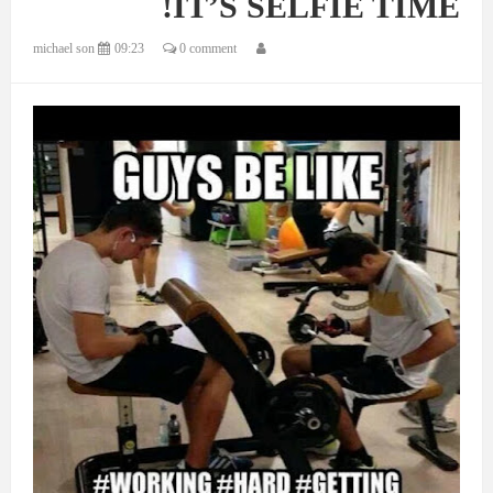
IT’S SELFIE TIME!
michael son
09:23
0 comment