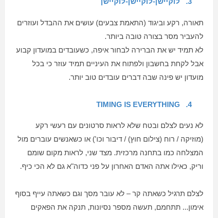
3.
לוקיישן-לוקיישן-לוקיישן
תאורה, רקע וביגוד (התאמת צבעים) עושים את ההבדל ועוזרים
להעביר מסר בצורה טובה ביותר.
לא תמיד יש את הברירה לבחור איפה, כשעובדים במועדון קבוע
אבל לקחת בחשבון ולפתוח את העיניים תמיד עוזר כי בכל
מועדון יש פינה שבה דברים עובדים טוב יותר.
TIMING IS EVERYTHING
4.
לא נעים לצלם ובטח שלא לראות סרטונים עם רעשי רקע
(מוזיקה / רוח (צילום חוץ) / דיבור וכו') או כשאנשים עוברים מול
המצלחה כמו בתחנה מרכזית. מצד שני, לראות מקום שומם
וריק, כאילו אתה האדם האחרון על פני כדוה"א גם לא הכי כיף.
לצלם תרגיל כשאתה קר – לא עובר מסך וגם כשאתה עייף בסוף
אימון... תתחמם, תעשה מספר נסיונות, תנקה את הפאקים