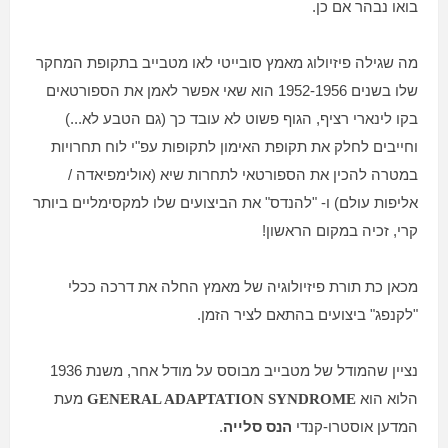
בואו נבהר אם כן.
מה שגילה פיזיולוג מאמץ סובייטי לאו מטבייב בתקופת המחקר
שלו בשנים 1952-1956 הוא שאי אפשר לאמן את הספורטאים
בקו לינארי רציף, הגוף פשוט לא עובד כך (גם הטבע לא...)
וחייבים לחלק את תקופת האימון לתקופות עפ"י לוח תחרויות
במטרה להכין את הספורטאי לתחרות שיא (אולימפיאדה /
אליפות עולם) ו- "להנדס" את הביצועים שלו למקסימליים ביותר
קרי, זכיה במקום הראשון!
מכאן כת תורת פיזיולוגיה של מאמץ החלה את דרכה ככלי
"לקנפג" ביצועים בהתאם לציר הזמן.
נציין שהמודל של מטבייב מבוסס על מודל אחר, משנת 1936
הלוא הוא
מעת
GENERAL ADAPTATION SYNDROME
המדען אוסטרו-קנדי
הנס סלייה
.