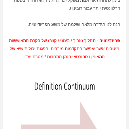
בזמן לתחרות או השגת משקל יעד לחתונה לש הדודה בשפה
הרלוונטית יותר עבור רובינו
J
הנה לנו הגדרה מלאה ושלמה של מושג הפריודיזציה:
פריודיזציה -
תהליך (ארוך / בינוני / קצר) של בקרת התאוששות
מיטבית אשר יאפשר התקדמות מירבית והפגנת יכולות שיא של
המאומן / ספורטאי בזמן התחרות / מטרת יעד.