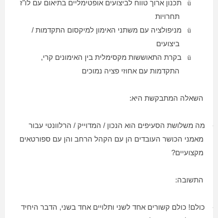
תכנון ארוך טווח לביצועים אופטימליים בתיאום עם לו"ז
ü
תחרויות
מניפולציה עם משתני האימון למיקסום התקדמות /
ü
ביצועים
בקרת התאוששות מקסימלית בין האימונים קרי,
ü
התקדמות עם אחוזי פציה נמוכים
השאלה המתבקשת היא:
-
מה משלושת הסעיפים הוא הנכון / המדוייק / הרלוונטי עבור
מאמני הכושר העובדים הן עם הקהל הרחב והן עם ספורטאים
מקצועיים?
התשובה:
-
כולם! כולם קשורים אחד לשני ותלויים אחד בשני, הדבר היחיד