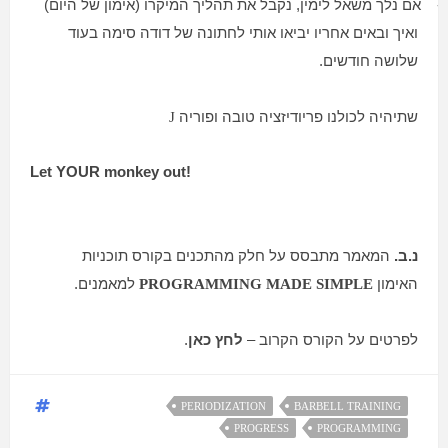
-
אם נלך משאל לימין, נקבל את תהליך המיקרו (אימון של היום)
ואיך ובאים אחריו יביאו אותי לחתונה של דודה סימה בעוד
שלושה חודשים.
שתיהיה לכולנו פריודיזציה טובה ופוריה
J
Let YOUR monkey out
!
נ.ב.
המאמר מתבסס על חלק מהתכנים בקורס תוכניות
האימון
למאמנים.
PROGRAMMING MADE SIMPLE
לפרטים על הקורס הקרוב –
לחץ כאן
.
PERIODIZATION
BARBELL TRAINING
PROGRESS
PROGRAMMING