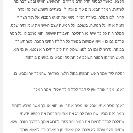
הפצע. כאשר לבסוף חדל הדם מלזרום, התאושש האיש ובקש דבר מה
לשתות. המלך הביא מים טריים ונתן לו. בינתיים השמש שקעה ונהיה
קריר. לכן המלך, בעזרת הנזיר, נשא את האיש הפצוע אל תוך הצריף
והניח אותו על המיטה. בשוכבו על המיטה עצם האיש את עיניו והיה שקט.
המלך היה כל כך עייף מן ההליכה והעבודה שעשה. הוא נשכב לו על הסף
ונרדם גם כן – וישן עמוקות במשך כל הלילה הקיצי הקצר. כשהתעורר
בבוקר, נדרש לו זמן רב לפני שיכול היה לזכור היכן הוא נמצא או מי הוא
האיש המזוקן המוזר השוכב על המיטה ומביט בו בעינים בורקות
.
"
סלח לי!" אמר האיש המזוקן בקול חלש, כשראה שהמלך ער ומביט בו
.
"
אינני מכיר אותך ואין לי דבר לסלוח לך עליו", אמר המלך
.
"
אינך מכיר אותי, אבל אני מכיר אותך. אני הוא אוייבך אשר נשבע לקחת
ממך נקם מכיוון שהוצאת להורג את אחי והחרמת את רכושו. ידעתי
שהלכת לבדך לראות את הנזיר והחלטתי להרוג אותך בדרכך חזרה. אלא
שהיום חלף ואתה לא שבת. לכן יצאתי מן המארב כדי למצוא אותך