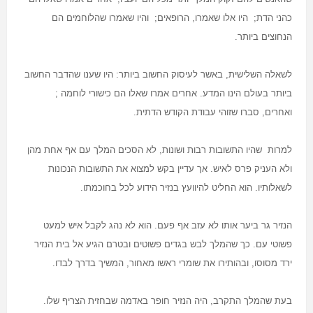
כהני הדת; היו אלו שאמרו, הרופאים; והיו שאמרו שהלוחמים הם
הנחוצים ביותר
.
לשאלה השלישית, באשר לעיסוק החשוב ביותר: היו שענו שהדבר החשוב
ביותר בעולם הינו המדע. אחרים אמרו שאלו הם כישורי לוחמה ;
ואחרים, סברו שזוהי עבודת הקודש הדתית
.
למרות שהיו התשובות רבות ושונות, לא הסכים המלך עם אף אחת מהן
ולא העניק פרס לאיש. אך עדיין בקש למצוא את התשובות הנכונות
לשאלותיו. הוא החליט להיוועץ בנזיר הידוע לכל בחוכמתו
.
הנזיר גר ביער אותו לא עזב אף פעם. הוא לא נהג לקבל איש למעט
פשוטי עם. כך שהמלך לבש בגדים פשוטים ובטרם הגיע אל בית הנזיר
ירד מסוסו, ובהותירו את שומרי ראשו מאחור, המשיך בדרך לבדו
.
בעת שהמלך התקרב, היה הנזיר חופר באדמה שבחזית הצריף שלו.