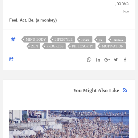
באהבה,
אני!
Feel. Act. Be. (a monkey)
משמעת
רצון
תוצאה
LIFESTYLE
MIND-BODY
ZEN
PROGRESS
PHILOSOPHY
MOTIVATION
You Might Also Like