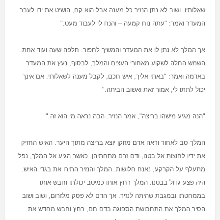
שאלותיו. ושוב לא נתן הנזיר כל מענה אבל הוא קם, הושיט את ידו לעבר
המעדר ואמר: "עתה נוח קמעה – והנח לי לעבוד מעט
".
אך המלך לא נתן לו את המעדר והמשיך לחפור. חלפה שעה ועוד אחת.
השמש החלה לשקוע מאחורי העצים והמלך, לבסוף, נעץ את המעדר
באדמה ואמר: "באתי אליך, איש חכם, לקבל מענה לשאלותי. אם אינך
יכול לתתו לי, אמור זאת ואשוב הביתה
".
"
הנה מגיע מישהו בריצה", אמר הנזיר. הבה נראה מי הוא זה
".
המלך סב לאחור וראה אדם מזוקן יוצא בריצה מתוך היער. האיש החזיק
את ידיו לחוצות אל בטנו, ודם זרם מתחתיהן. כאשר הגיע אל המלך, נפל
מתעלף על הקרקע, נאנח חלושות. המלך והנזיר התירו את בגדי האיש.
היה פצע גדול בבטנו. המלך רחץ אותו כמיטב יכולתו וחבש אותו
בממחטתו ובמגבת שהיתה לנזיר. אך הדם לא פסק מלזרום, ושוב ושוב
הסיר המלך את התחבושת הספוגה בדם חם, רחץ וחבש מחדש את