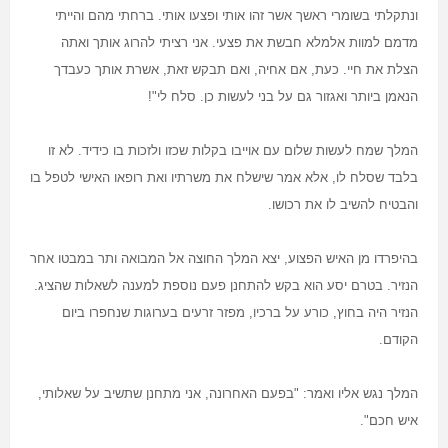
ונתקלתי בשומרי ראשך אשר זהו אותי ופצעו אותי. ברחתי מהם והייתי
מדמם למוות אלמלא חבשת את פצעי. אני רציתי להרוג אותך ואתה
הצלת את חיי. כעת, אם אחיה, ואם תבקש זאת, אשרת אותך כעבדך
הנאמן ביותר ואגזור גם על בני לעשות כן. סלח לי
!"
המלך שמח לעשות שלום עם אוייבו בקלות שכזו ולזכות בו כידיד. לא זו
בלבד שסלח לו, אלא אמר שישלח את משרתיו ואת רופאו האישי לטפל בו
והבטיח להשיב לו את רכושו
.
בהיפרדו מן האיש הפצוע, יצא המלך החוצה אל המבואה ותר במבטו אחר
הנזיר. בטרם יסע הוא בקש להתחנן פעם נוספת למענה לשאלות שהציג.
הנזיר היה בחוץ, כורע על ברכיו, מפזר זרעים בערוגות שנחפרו ביום
הקודם
.
המלך נגש אליו ואמר: "בפעם האחרונה, אני מתחנן שתשיב על שאלותי,
איש חכם
."