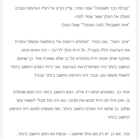
"
קבלת כבר תשובות!" אמר הנזיר, עדיין כורע על רגליו הגרומות ומביט
מעלה אל המלך אשר עומד לפניו
.
"
איזה תשובות? למה כוונתך?" שאל המלך
.
"
אינך רואה", ענה הנזיר. "אלמלא ריחמת עלי בחולשתי אתמול וחפרת
את הערוגות הללו בשבילי, ולו היית הולך לדרכך – היה האיש ההוא
מתקיף אותך ואתה היית מתחרט על כך שלא נשארת אתי. כך שהזמן
החשוב ביותר היה כשחפרת את הערוגות. ואני הייתי האדם החשוב ביותר.
לעשות מעשה טוב עבורי היה העיסוק החשוב ביותר עבורך
אחר כך, כשהאיש ההוא רץ אלינו, הזמן החשוב ביותר היה הזמן שטפלת
בו, שכן אילו לא היית חובש את פצעיו, הוא היה מת מבלי לעשות עמך
שלום. כך שהוא היה האדם החשוב ביותר, ומה שעשית למענו היה העיסוק
החשוב ביותר.
זכור, אם כן: יש רק זמן אחד שחשוב – עכשיו! זהו הזמן החשוב ביותר,