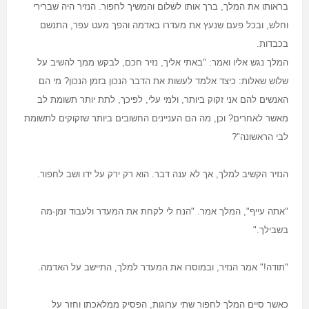
בראותו את המלך, ברך אותו לשלום והמשיך לחפור. הנזיר היה שברירי
וחלש, ובכל פעם שנעץ את מעדרו באדמה והפך מעט עפר, התנשם
בכבדות
.
המלך נגש אליו ואמר: "באתי אליך, נזיר חכם, לבקש ממך להשיב על
שלוש שאלות: כיצד אלמד לעשות את הדבר הנכון בזמן הנכון? מי הם
האנשים להם אני זקוק ביותר, ולמי עלי, לפיכך, לתת יותר תשומת לב
מאשר לאחרים? וכן, מה הם העניינים החשובים ביותר שזקוקים לתשומת
לבי הראשונה
?"
הנזיר הקשיב למלך, אך לא ענה דבר. הוא רק ירק על ידו ושב לחפור
.
"
אתה עייף", המלך אמר. "הנח לי לקחת את המעדר ולעבוד זמן-מה
בשבילך
".
"
תודה!" אמר הנזיר, ובמוסרו את המעדר למלך, התיישב על האדמה
.
כאשר סיים המלך לחפור שתי ערוגות, הפסיק ממלאכתו וחזר על