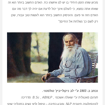
מכיוון שזהו הזמן היחידי בו יש לנו איזשהו כח. האדם החשוב ביותר הוא זה
שאתו אתה נמצא, כי לעולם אינך יכול לדעת אם יהיה לך דבר מה עם
האדם הזה אי פעם. והעיסוק החשוב ביותר הוא לעשות טוב עבורו, שכן
רק לשם כך נשלחת אל החיים
!
"
נכתב ב- 1903 ע"י לב ניקולייביץ' טולסטוי
.
תורגם מאנגלית ע"י שאולה אשכנזי
B.Sc , ABNLP ,
מדריכה
לקינסיולוגיה חינוכית
, NLP
ומבע-כתיבה – טיפול וליווי נשים בתהליכי שינוי