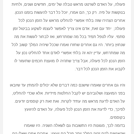
פעולה, על האדם לשרטט מראש טבלה של ימים, חודשים ושנים, ולחיות
בנוקשות על פיה. רק כך, הם אמרו, יוכל כל דבר להעשות בזמנו הנכון.
אחרים הצהירו שזה בלתי אפשרי להחליט מראש על הזמן הנכון לכל
פעולה; יחד עם זאת, אדם אינו צריך לאפשר לעצמו לשקוע בביטול זמן
סתמי. עליו לטפל תמיד בכל מה שמתרחש, ואז לבחור לעשות את מה
שנחוץ ביותר. היו גם אחרים שחזרו ואמרו שככל שיהיה המלך קשוב לכל
מה שמתרחש, עדיין יהא זה בלתי אפשרי לאדם אחד להחליט נכון על
הזמן הנכון לכל פעולה, אבל צריך שתהיה לו מועצת חכמים שתעזור לו
לקבוע את הזמן הנכון לכל דבר
.
והיו גם אחרים שאמרו שישנם כמה דברים שלא יכולים להמתין עד שיובאו
בפני המועצה ושלגביהם יש לקבל החלטות מיידיות. אלא שכדי להחליט,
על האדם לדעת מראש מה עתיד לקרות. ואת זאת רק קוסמים יודעים.
לפיכך, כדי לדעת את הזמן הנכון לכל פעולה, על האדם להיוועץ
בקוסמים
.
בדומה לכך, מגוונות היו התשובות גם לשאלה השניה. היו שאמרו
שהאנשים להם זקוק המלך יותר מכל הם יועציו; אחרים אמרו שאלו הם