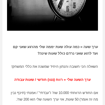
ערך שעה = כמה עולה שעת יממה שלי מהרגע שאני קם
ועד לרגע שאני נרדם כולל שעות שינה?
השאלה הכי חשובה והנתון היחיד שמשנה את כללי המשחק!
ערך השעה שלי = רווח (נטו) חודשי / שעות עבודה
אם החודש הרווחתי 10.000 שח' ו"עבדתי" / אמנתי (תיכף נבין
מה זה אומר) 50 שעות, אזי ערך השעה שלי הוא 200 שח'.