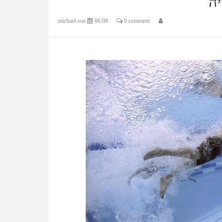
ה
michael son
06:08
0 comment