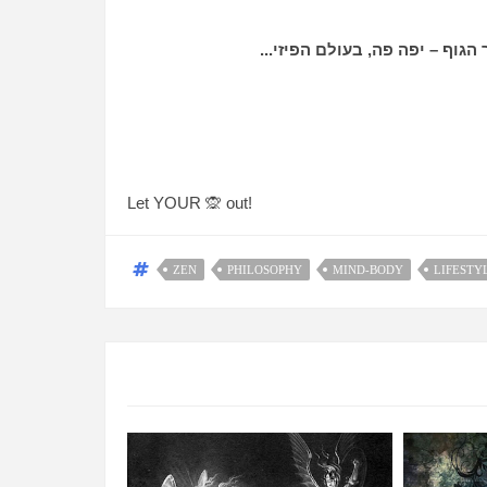
גוף – יפה פה, בעולם הפיזי...
Let YOUR
🙊
out!
ZEN
PHILOSOPHY
MIND-BODY
LIFESTY