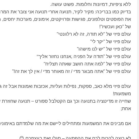
ללא ציפיות, דמיונות וחלומות. פשוט עושה.
בדיוק כמו בבריכה: מקיר לקיר, תנועה אחרי תנועה אני צובר את המר
את הפוסטים וטלפונים, פגישות ופרויקטים, אימונים, מערכות יחסים, 
של "כאן ועכשיו"!
עולם פיזי של "לא תודה, זה לא רלוונטי"
עולם פיזי של "יקר לי"
עולם פיזי של "יש לנו מישהו"
עולם פיזי של "תודה על הפניה ,אנחנו נחזור אליך
"
עולם פיזי של "למה אתה חושב שאתה תצליח"
עולם פיזי של "אתה מבוגר מדי / זה מאוחר מדי / אין לך את זה!"
עולם פיזי מלא כאב, ספקות, נפילות ועליות, אכזבות ואמונות אבל זה 
משמעות!
שחייה זו מדיטציה בתנועה וכך גם הקטלבל ספורט – תנועה שחוזרת
אחת;
אם מבינים את המשמעות ומתחילים ליישם את מה שלמדתם באימונים 
לא רוצה להרוס לכם את ההפתעה – תגלו זאת בעצמכם
😊