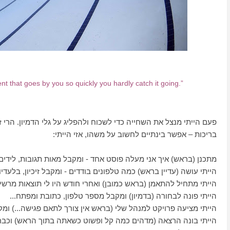
nt that goes by you so quickly you hardly catch it going.”
פעם הייתי מנצל את השחייה כדי לשכוח ולהפליג על גלי הדמיון. הרי
בריכות – אפשר בינתיים לחשוב על משהו, אזי הייתי:
מתכנן (בראש) איך אני מעלה פוסט אחד - ומקבל מאות תגובות, לידים 
הייתי עושה (עדיין בראש) כמה טלפונים בודדים - ומקבל זיכיון, בלעדי
הייתי מתחיל להתאמן (בראש כמובן) ואחרי חודש היו לי תוצאות מרשי
הייתי פונה לבחורה (בדמיון) ומקבל מספר טלפון, כתובת ומפתח...
הייתי מציעה פרויקט למנהל שלי (בראש אין צורך לתאם פגישה...) ומק
הייתי בונה הרצאה (מדהים כמה קל ופשוט כשאתה בתוך הראש) וכבר ר