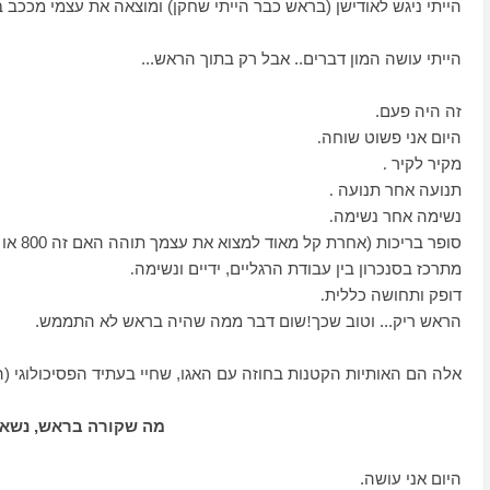
הייתי ניגש לאודישן (בראש כבר הייתי שחקן) ומוצאה את עצמי מככב בשו
הייתי עושה המון דברים.. אבל רק בתוך הראש...
זה היה פעם.
היום אני פשוט שוחה
.
מקיר לקיר
.
תנועה אחר תנועה
.
נשימה אחר נשימה
.
סופר בריכות (אחרת קל מאוד למצוא את עצמך תוהה האם זה 800 או 1100?.)
מתרכז בסנכרון בין עבודת הרגליים, ידיים ונשימה
.
דופק ותחושה כללית
.
הראש ריק... וטוב שכך
שום דבר ממה שהיה בראש לא התממש.
!
אלה הם האותיות הקטנות בחוזה עם האגו, שחיי בעתיד הפסיכולוגי 
מה שקורה בראש, נשא
היום אני עושה.