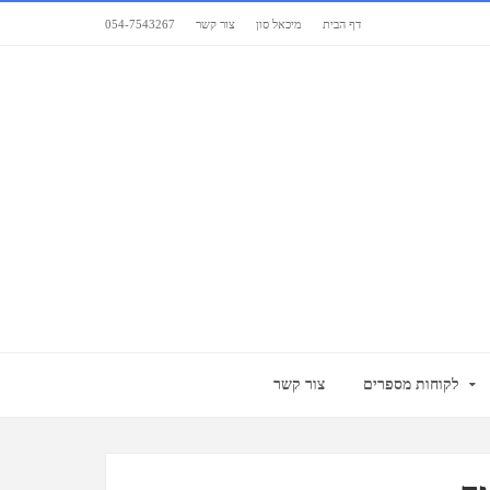
דף הבית
מיכאל סון
צור קשר
054-7543267
לקוחות מספרים
צור קשר